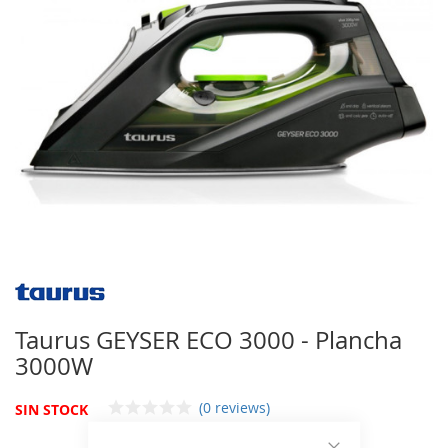
imágenes
Saltar
al
comienzo
Taurus GEYSER ECO 3000 - Plancha
de
3000W
la
galería
de
(0 reviews)
SIN STOCK
imágenes