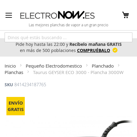
Ir
al
contenido
Las mejores planchas de vapor a un gran precio
Pide hoy hasta las 22:00 y
Recíbelo mañana GRATIS
en más de 500 poblaciones
COMPRUÉBALO
Inicio
Pequeño Electrodomestico
Planchado
Planchas
Taurus GEYSER ECO 3000 - Plancha 3000W
SKU
8414234187765
Saltar
al
ENVÍO
final
GRATIS
de
la
galería
de