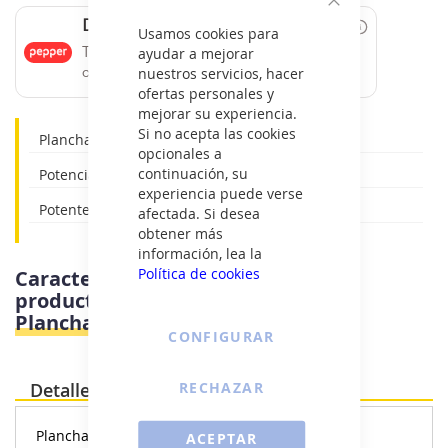
Cerrar
Date un capricho
Usamos cookies para
ayudar a mejorar
Tus compras de 60€ a 2000€ financiadas
nuestros servicios, hacer
con Pepper.
ofertas personales y
mejorar su experiencia.
Si no acepta las cookies
Plancha ropa
opcionales a
continuación, su
Potencia: 3000W máx.
experiencia puede verse
Potente golpe de vapor de 200 g/min.
afectada. Si desea
obtener más
información, lea la
Política de cookies
Características e información del
producto
Taurus GEYSER ECO 3000 -
Plancha 3000W
CONFIGURAR
RECHAZAR
Detalles
Plancha ropa:
ACEPTAR