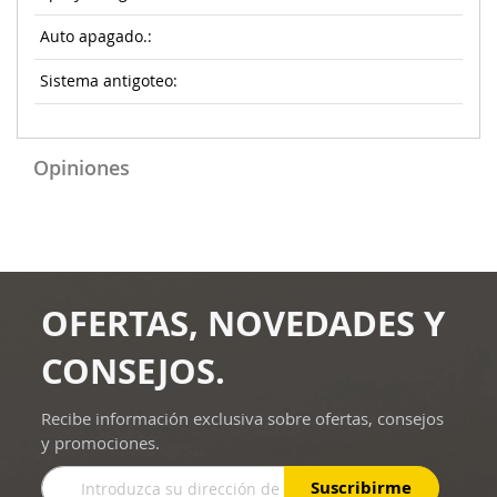
Auto apagado.:
Sistema antigoteo:
Opiniones
OFERTAS, NOVEDADES Y
CONSEJOS.
Recibe información exclusiva sobre ofertas, consejos
y promociones.
Inscríbase
Suscribirme