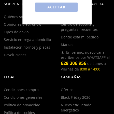
SOBRE NOSOTROS
INFORMACIÓN Y AYUDA
ACEPTAR
Quiénes somos
Contacto
Opiniones Electronow
Centro de soporte y
preguntas frecuentes
Tipos de envio
Dónde está mi pedido
Servicio entrega a domicilio
Marcas
Instalación hornos y placas
☀️ En verano, nuevo canal,
Devoluciones
escríbenos por WHATSAPP al
628 306 956
de Lunes a
Viernes de
8:00 a 14:00
LEGAL
CAMPAÑAS
Condiciones compra
Ofertas
Condiciones generales
Black Friday 2026
Política de privacidad
Nuevo etiquetado
energético
Política de cookies