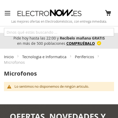
Ir
al
contenido
Las mejores ofertas en Electrodomésticos, con entrega inmediata.
Pide hoy hasta las 22:00 y
Recíbelo mañana GRATIS
en más de 500 poblaciones
COMPRUÉBALO
Inicio
Tecnologia e Informatica
Perifericos
Microfonos
Microfonos
Lo sentimos no disponemos de ningún articulo.
OFERTAS, NOVEDADES Y