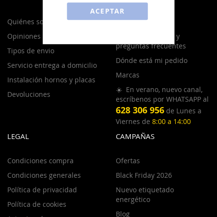
ACEPTAR
Quiénes somos
Contacto
Opiniones Electronow
Centro de soporte y
preguntas frecuentes
Tipos de envio
Dónde está mi pedido
Servicio entrega a domicilio
Marcas
Instalación hornos y placas
☀️ En verano, nuevo canal,
Devoluciones
escríbenos por WHATSAPP al
628 306 956
de Lunes a
Viernes de
8:00 a 14:00
LEGAL
CAMPAÑAS
Condiciones compra
Ofertas
Condiciones generales
Black Friday 2026
Política de privacidad
Nuevo etiquetado
energético
Política de cookies
Blog