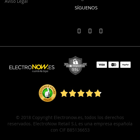
Aviso Legal
SÍGUENOS
© 2018 Copyright Electronow.es, todos los derechos
reservados. ElectroNow Retail S.L es una empresa española
con CIF B85136653