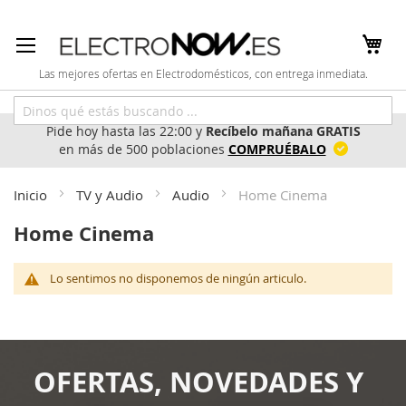
Ir
al
contenido
Las mejores ofertas en Electrodomésticos, con entrega inmediata.
Pide hoy hasta las 22:00 y
Recíbelo mañana GRATIS
en más de 500 poblaciones
COMPRUÉBALO
Inicio
TV y Audio
Audio
Home Cinema
Home Cinema
Lo sentimos no disponemos de ningún articulo.
OFERTAS, NOVEDADES Y