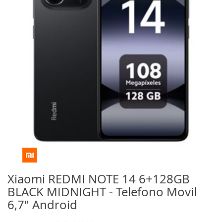
de
imágenes
Saltar
al
comienzo
Xiaomi REDMI NOTE 14 6+128GB
de
BLACK MIDNIGHT - Telefono Movil
la
galería
6,7" Android
de
imágenes