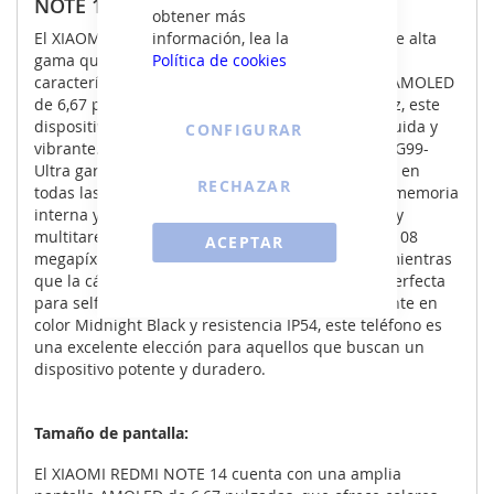
NOTE 14 6+128GB BLACK MIDNIGHT
obtener más
El XIAOMI REDMI NOTE 14 es un teléfono móvil de alta
información, lea la
gama que ofrece un rendimiento excepcional y
Política de cookies
características impresionantes. Con su pantalla AMOLED
de 6,67 pulgadas y una tasa de refresco de 120Hz, este
dispositivo proporciona una experiencia visual fluida y
CONFIGURAR
vibrante. Su potente procesador MediaTek Helio G99-
Ultra garantiza un rendimiento rápido y eficiente en
RECHAZAR
todas las tareas. Además, cuenta con 128 GB de memoria
interna y 6 GB de RAM para un almacenamiento y
multitarea sin problemas. La cámara trasera de 108
ACEPTAR
megapíxeles captura fotos detalladas y nítidas, mientras
que la cámara delantera de 20 megapíxeles es perfecta
para selfies de alta calidad. Con su diseño elegante en
color Midnight Black y resistencia IP54, este teléfono es
una excelente elección para aquellos que buscan un
dispositivo potente y duradero.
Tamaño de pantalla:
El XIAOMI REDMI NOTE 14 cuenta con una amplia