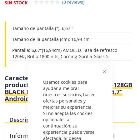
(0 reviews)
SIN STOCK
Tamaño de pantalla ("): 6,67 "
Tamaño de la pantalla (cm): 16,94 cm
Pantalla: 6,67"(16,94cm) AMOLED, Tasa de refresco
120Hz, Brillo 1800 nits, Corning Gorilla Glass 5
Características e información del
Cerrar
Usamos cookies para
producto
Xiaomi REDMI NOTE 14 6+128GB
ayudar a mejorar
BLACK MIDNIGHT - Telefono Movil 6,7"
nuestros servicios, hacer
Android
ofertas personales y
mejorar su experiencia.
Si no acepta las cookies
Descripción Producto
opcionales a
continuación, su
experiencia puede verse
Información destacada: XIAOMI REDMI
afectada. Si desea