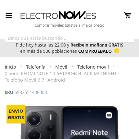
Ir
al
contenido
Comprar móviles baratos al mejor precio
Pide hoy hasta las 22:00 y
Recíbelo mañana GRATIS
en más de 500 poblaciones
COMPRUÉBALO
Inicio
Telefonía
Móvil
Telefono movil
Xiaomi REDMI NOTE 14 6+128GB BLACK MIDNIGHT -
Telefono Movil 6,7" Android
SKU
6932554408008
Saltar
al
ENVÍO
final
GRATIS
de
la
galería