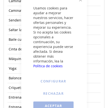
Caminata al aire libre:
Cerrar
Usamos cookies para
Caminata en interior:
ayudar a mejorar
nuestros servicios, hacer
Senderismo:
ofertas personales y
mejorar su experiencia.
Saltar la cuerda:
Si no acepta las cookies
opcionales a
Baile cuadrado:
continuación, su
experiencia puede verse
Cinta de correr:
afectada. Si desea
obtener más
Máquina de remo:
información, lea la
Política de cookies
Yoga:
Baloncesto:
CONFIGURAR
Críquet:
RECHAZAR
Entrenamiento de fuerza:
ACEPTAR
Entrenamiento libre: