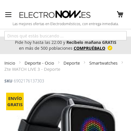
Ir
al
contenido
Las mejores ofertas en Electrodomésticos, con entrega inmediata.
Pide hoy hasta las 22:00 y
Recíbelo mañana GRATIS
en más de 500 poblaciones
COMPRUÉBALO
Inicio
Deporte - Ocio
Deporte
Smartwatches
Zte WATCH LIVE 3 - Deporte
SKU
6902176137303
Saltar
al
ENVÍO
final
GRATIS
de
la
galería
de