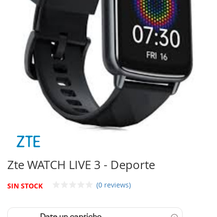
imágenes
Saltar
al
comienzo
Zte WATCH LIVE 3 - Deporte
de
la
(0 reviews)
SIN STOCK
galería
de
imágenes