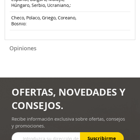
Húngaro, Serbio, Ucraniano,:
Checo, Polaco, Griego, Coreano,
Bosnio:
Opiniones
OFERTAS, NOVEDADES Y
CONSEJOS.
Recibe información exclusiva sobre ofertas, consejos
y promociones.
Inscríbase
Suscribirme