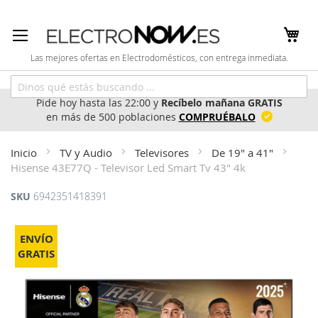
Ir
al
contenido
Las mejores ofertas en Electrodomésticos, con entrega inmediata.
Pide hoy hasta las 22:00 y
Recíbelo mañana GRATIS
en más de 500 poblaciones
COMPRUÉBALO
Inicio
TV y Audio
Televisores
De 19" a 41"
Hisense 43E77Q - Televisor Led Smart Tv 43" 4k
SKU
6942351418391
Saltar
al
ENVÍO
final
GRATIS
de
la
galería
de