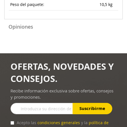
Peso del paquete:
10,5 kg
Opiniones
OFERTAS, NOVEDADES Y
CONSEJOS.
Recibe información exclusiva sobre ofertas, consejos
y promociones.
Inscríbase
Suscribirme
a
nuestro
boletín
Acepto las
condiciones generales
y la
política de