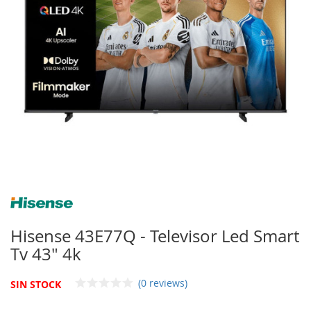
imágenes
Saltar
al
comienzo
Hisense 43E77Q - Televisor Led Smart
de
Tv 43" 4k
la
galería
de
(0 reviews)
SIN STOCK
imágenes