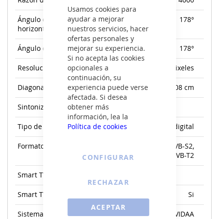
Razón de contraste (típica):
4000
Cerrar
Usamos cookies para
ayudar a mejorar
Ángulo de visión,
178°
nuestros servicios, hacer
horizontal:
ofertas personales y
mejorar su experiencia.
Ángulo de visión, vertical:
178°
Si no acepta las cookies
opcionales a
Resolución de la pantalla:
3840 x 2160 Pixeles
continuación, su
experiencia puede verse
Diagonal de pantalla:
108 cm
afectada. Si desea
obtener más
Sintonizador de la TV:
información, lea la
Política de cookies
Tipo de sintonizador:
Analógico y digital
Formato de señal digital:
DVB-C, DVB-S, DVB-S2,
DVB-T, DVB-T2
CONFIGURAR
Smart TV:
RECHAZAR
Smart TV:
Si
ACEPTAR
Sistema operativo
VIDAA