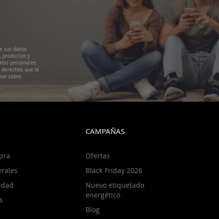
e sus datos
, productos y
atos personales
s derechos que le
nal sobre
CAMPAÑAS
pra
Ofertas
rales
Black Friday 2026
cidad
Nuevo etiquetado
energético
s
Blog