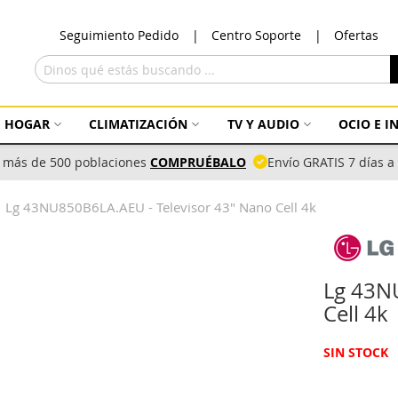
Ir
Seguimiento Pedido
Centro Soporte
Ofertas
al
con
Buscar
HOGAR
CLIMATIZACIÓN
TV Y AUDIO
OCIO E 
 más de 500 poblaciones
COMPRUÉBALO
Envío GRATIS 7 días 
Lg 43NU850B6LA.AEU - Televisor 43" Nano Cell 4k
Lg 43N
Cell 4k
SIN STOCK