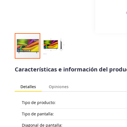
Saltar
al
Características e información del prod
comienzo
de
la
Detalles
Opiniones
galería
de
imágenes
Tipo de producto:
Tipo de pantalla:
Diagonal de pantalla: