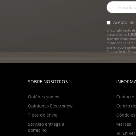
Inscríbase
a
nuestro
boletín
Acepto las
de
En cumplimiento de 
noticias:
personales es ELECT
servicios relaciona
recabados no serán 
asisten sobre prote
Protección de Dato
SOBRE NOSOTROS
INFORMA
Quiénes somos
Contacto
Opiniones Electronow
Centro de
Tipos de envio
Dónde es
Servicio entrega a
Marcas
domicilio
☀️ En ver