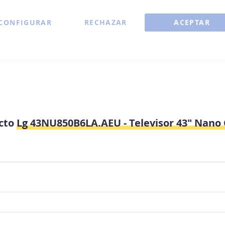
CONFIGURAR
RECHAZAR
ACEPTAR
ucto
Lg 43NU850B6LA.AEU - Televisor 43" Nano 