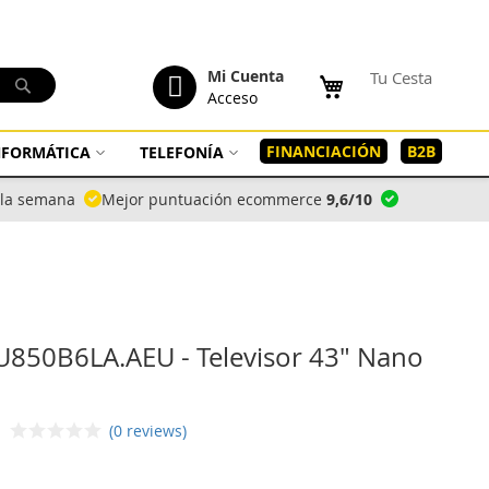
tenido
Mi Cuenta
Tu Cesta
Buscar
Acceso
FINANCIACIÓN
B2B
INFORMÁTICA
TELEFONÍA
a la semana
Mejor puntuación ecommerce
9,6/10
U850B6LA.AEU - Televisor 43" Nano
(0 reviews)