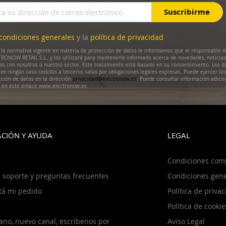
Suscribirme
condiciones generales
y la
política de privacidad
la normativa vigente en materia de protección de datos le informamos que el responsable d
RONOW RETAIL S.L., y los utilizará para mantenerle informado acerca de novedades, noticias
dos con nosotros o nuestro sector. Este tratamiento está basado en su consentimiento. Los d
en ningún caso cedidos a terceros salvo por obligaciones legales expresas. Puede ejercer lo
cción de datos en la dirección
privacidad@electronow.es
. Puede consultar información adicio
s en este enlace www.electronow.es
CIÓN Y AYUDA
LEGAL
Condiciones com
 soporte y preguntas frecuentes
Condiciones gene
tá mi pedido
Política de priva
Política de cookie
ano, nuevo canal, escríbenos por
Aviso Legal