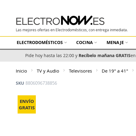
Las mejores ofertas en Electrodomésticos, con entrega inmediata.
ELECTRODOMÉSTICOS
COCINA
MENAJE
Pide hoy hasta las 22:00 y
Recíbelo mañana GRATIS
en
Inicio
TV y Audio
Televisores
De 19" a 41"
SKU
8806096738856
Saltar
al
ENVÍO
final
GRATIS
de
la
galería
de