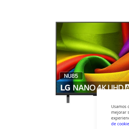
imágenes
Usamos co
mejorar s
experien
de cooki