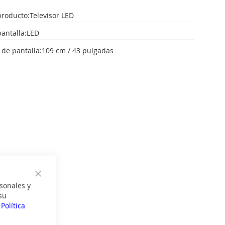
producto:Televisor LED
pantalla:LED
 de pantalla:109 cm / 43 pulgadas
Cerrar
sonales y
su
a
Política