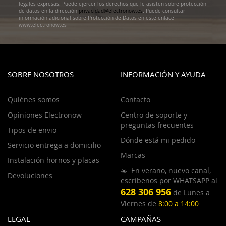
legales expresas. Puede ejercer los derechos que le asisten sobre protección
de datos en la dirección
privacidad@electronow.es
. Puede consultar
información adicional sobre Protección de Datos en este enlace
www.electronow.es
SOBRE NOSOTROS
INFORMACIÓN Y AYUDA
Quiénes somos
Contacto
Opiniones Electronow
Centro de soporte y
preguntas frecuentes
Tipos de envio
Dónde está mi pedido
Servicio entrega a domicilio
Marcas
Instalación hornos y placas
☀️ En verano, nuevo canal,
Devoluciones
escríbenos por WHATSAPP al
628 306 956
de Lunes a
Viernes de
8:00 a 14:00
LEGAL
CAMPAÑAS