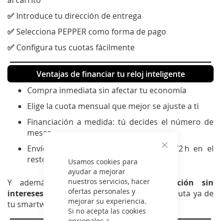
✅
Introduce tu dirección de entrega
✅
Selecciona PEPPER como forma de pago
✅
Configura tus cuotas fácilmente
Ventajas de financiar tu reloj inteligente
Compra inmediata sin afectar tu economía
Elige la cuota mensual que mejor se ajuste a ti
Financiación a medida: tú decides el número de
meses
Envío rápido: 24 h en Madrid, hasta 72 h en el
Cerrar
resto de España
Usamos cookies para
ayudar a mejorar
nuestros servicios, hacer
Y además, puedes acceder a
financiación sin
ofertas personales y
intereses
según importe y condiciones. Disfruta ya de
mejorar su experiencia.
tu smartwatch sin preocuparte por el pago.
Si no acepta las cookies
opcionales a