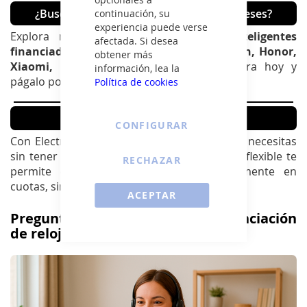
¿Buscas smartwatches a plazos sin intereses?
continuación, su
experiencia puede verse
Explora nuestro catálogo de
relojes inteligentes
afectada. Si desea
financiados
con marcas como
DCU, Garmin, Honor,
obtener más
Xiaomi, Maxcom, SPC y Nothing
. Compra hoy y
información, lea la
págalo poco a poco.
Política de cookies
¿Por qué financiar tu smartwatch?
CONFIGURAR
Con ElectroNow accedes a la tecnología que necesitas
sin tener que esperar. Nuestra financiación flexible te
RECHAZAR
permite estrenar hoy, pagando cómodamente en
cuotas, sin papeleo ni demoras.
ACEPTAR
Preguntas frecuentes sobre financiación
de relojes inteligentes